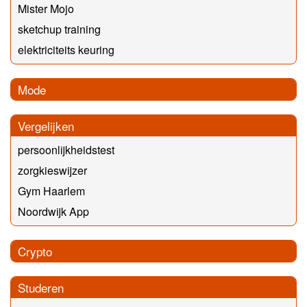
Mister Mojo
sketchup training
elektriciteits keuring
Mode
Vergelijken
persoonlijkheidstest
zorgkieswijzer
Gym Haarlem
Noordwijk App
Crypto
Studeren