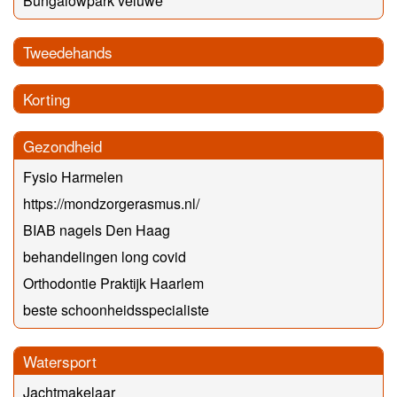
Bungalowpark veluwe
Tweedehands
Korting
Gezondheid
Fysio Harmelen
https://mondzorgerasmus.nl/
BIAB nagels Den Haag
behandelingen long covid
Orthodontie Praktijk Haarlem
beste schoonheidsspecialiste
Watersport
Jachtmakelaar